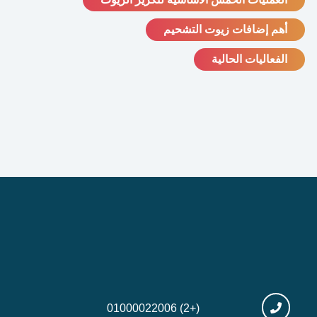
أهم إضافات زيوت التشحيم
الفعاليات الحالية
(+2) 01000022006