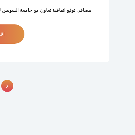
مصافي توقع اتفاقية تعاون مع جامعة السويس لتع
اقر
Posts navigation
s page
ge
Next page